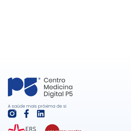
A saúde mais próxima de si
F
L
a
i
c
n