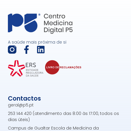
A saúde mais próxima de si
F
L
a
i
c
n
e
k
b
e
o
d
Contactos
o
i
geral@p5.pt
k
n
253 144 420 (atendimento das 8:00 às 17:00, todos os
-
dias úteis)
f
Campus de Gualtar Escola de Medicina da