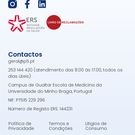
F
L
a
i
c
n
e
k
b
e
o
d
Contactos
o
i
geral@p5.pt
k
n
253 144 420 (atendimento das 8:00 às 17:00, todos os
-
dias úteis)
f
Campus de Gualtar Escola de Medicina da
Universidade do Minho Braga, Portugal
NIF: PT515 229 296
Número de Registo ERS: 144231
Política de
Termos e
Litigios de
Privacidade
Condições
Consumo