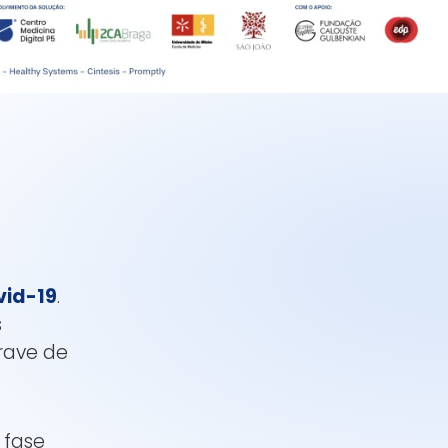
vid-19
.
s
rave de
 fase