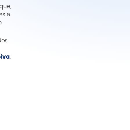
que,
es e
.
dos
siva
.