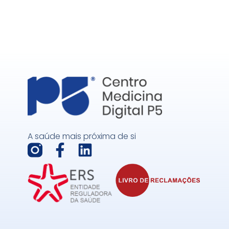
A saúde mais próxima de si
F
L
a
i
c
n
e
k
b
e
o
d